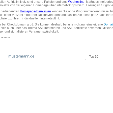
uellen Auftritt im Netz sind unsere Pakete rund ums
Webhosting
: Maßgeschneiderte A
tprojekte von der eigenen Homepage über Internet-Shops bis zu Lösungen für gr
zu bedienenden
Homepage-Baukasten
können Sie ohne Programmierkenntnisse Ihre
aus einer Vielzahl moderner Designvorlagen und passen Sie diese ganz nach Ihre
ziert zu Ihrem individuellen Internetauftritt.
ir bei Checkdomain groß. Sie können deshalb bei uns nicht nur eine eigene
Domai
 sich auch über das Thema SSL informieren und SSL-Zertifikate erwerben. Mit ein
zer und signalisieren Vertrauenswürdigkeit.
pressum
.
Top 20